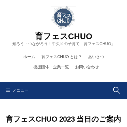
コ
ン
テ
ン
ツ
育フェスCHUO
へ
知ろう・つながろう！中央区の子育て「育フェスCHUO」
ス
キ
ホーム
育フェスCHUO とは？
あいさつ
ッ
プ
後援団体・企業一覧
お問い合わせ
検
メニュー
索:
育フェスCHUO 2023 当日のご案内