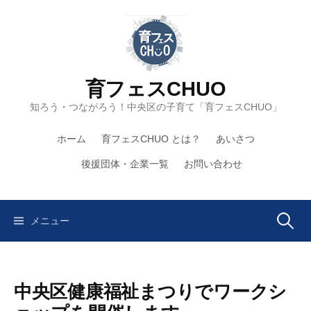
コ
ン
テ
ン
ツ
育フェスCHUO
へ
知ろう・つながろう！中央区の子育て「育フェスCHUO」
ス
キ
ホーム
育フェスCHUO とは？
あいさつ
ッ
プ
後援団体・企業一覧
お問い合わせ
検
メニュー
索:
中央区健康福祉まつりでワークシ