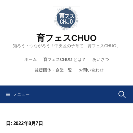
コ
ン
テ
ン
ツ
育フェスCHUO
へ
知ろう・つながろう！中央区の子育て「育フェスCHUO」
ス
キ
ホーム
育フェスCHUO とは？
あいさつ
ッ
プ
後援団体・企業一覧
お問い合わせ
検
メニュー
索:
日:
2022年8月7日