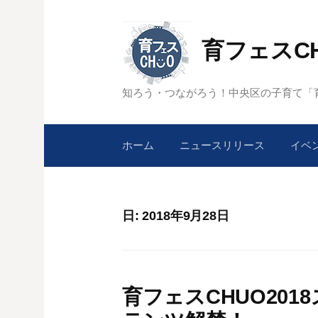
コ
ン
育フェスC
テ
ン
ツ
知ろう・つながろう！中央区の子育て「育
へ
ス
キ
ホーム
ニュースリリース
イベ
ッ
プ
日:
2018年9月28日
育フェスCHUO20