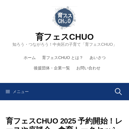
コ
ン
テ
ン
ツ
育フェスCHUO
へ
知ろう・つながろう！中央区の子育て「育フェスCHUO」
ス
キ
ホーム
育フェスCHUO とは？
あいさつ
ッ
プ
後援団体・企業一覧
お問い合わせ
検
メニュー
索:
育フェスCHUO 2025 予約開始！レ