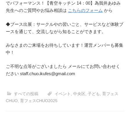
でパフォーマンス！【青空キッチン 14：00】為我井あゆみ
先生へのご質問やお悩み相談は
こちらのフォーム
から
◆ブース出展：サークルやの習いごと、サービスなど体験ブ
ースを通じて、交流しながら知ることができます。
みなさまのご来場をお待ちしています！運営メンバーも募集
中！
ご不明な点等がございましたら メールにてお問い合わせく
ださい staff.chuo.ikufes@gmail.com
すべての投稿
イベント
,
中央区
,
子ども
,
育フェス
CHUO
,
育フェスCHUO2025