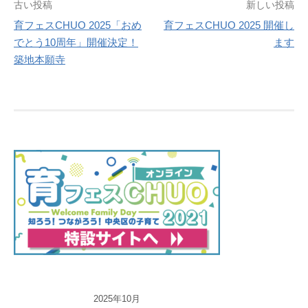
投
古い投稿
新しい投稿
育フェスCHUO 2025「おめ
育フェスCHUO 2025 開催し
稿
でとう10周年」開催決定！
ます
ナ
築地本願寺
ビ
ゲ
ー
シ
ョ
ン
2025年10月