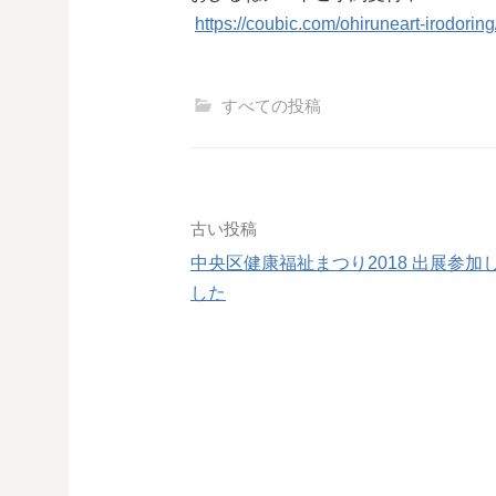
https://coubic.com/ohiruneart-irodorin
すべての投稿
投
古い投稿
中央区健康福祉まつり2018 出展参加
稿
した
ナ
ビ
ゲ
ー