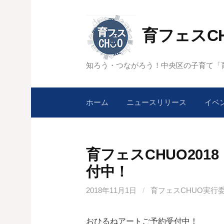
コ
ン
育フェスC
テ
ン
ツ
知ろう・つながろう！中央区の子育て「育
へ
ス
キ
ホーム
ニュースリリース
イベ
ッ
プ
育フェスCHUO20
付中！
2018年11月1日
/
育フェスCHUO実行
おひるねアートご予約受付中！