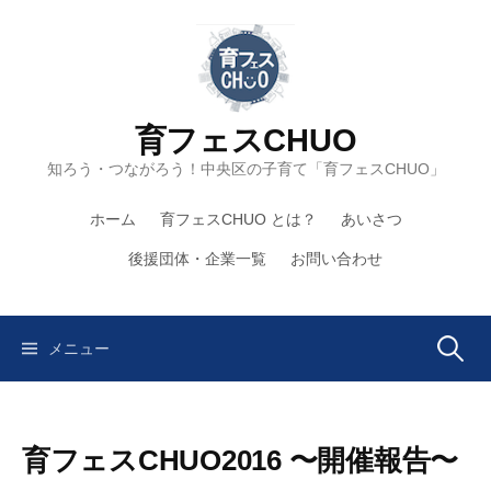
コ
ン
テ
ン
ツ
育フェスCHUO
へ
知ろう・つながろう！中央区の子育て「育フェスCHUO」
ス
キ
ホーム
育フェスCHUO とは？
あいさつ
ッ
プ
後援団体・企業一覧
お問い合わせ
検
メニュー
索:
育フェスCHUO2016 〜開催報告〜