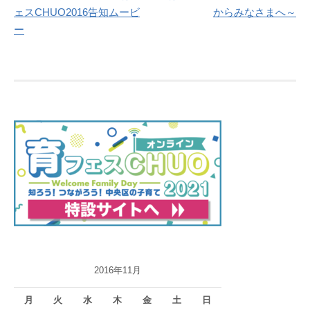
稿
ェスCHUO2016告知ムービ
からみなさまへ～
ナ
ー
ビ
ゲ
ー
シ
ョ
ン
2016年11月
月
火
水
木
金
土
日