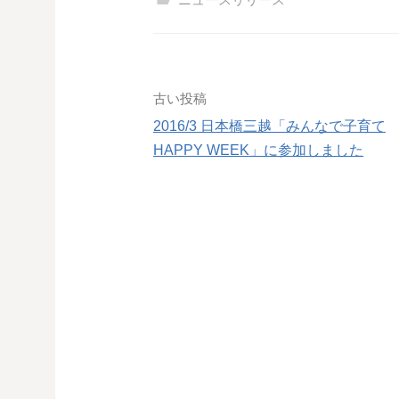
投
古い投稿
2016/3 日本橋三越「みんなで子育て
稿
HAPPY WEEK」に参加しました
ナ
ビ
ゲ
ー
シ
ョ
ン