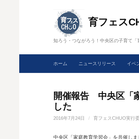
コ
ン
育フェスC
テ
ン
ツ
知ろう・つながろう！中央区の子育て「育
へ
ス
キ
ホーム
ニュースリリース
イベ
ッ
プ
開催報告 中央区「
した
2016年7月24日
/
育フェスCHUO実行
中央区「家庭教育学習会」を共催しま