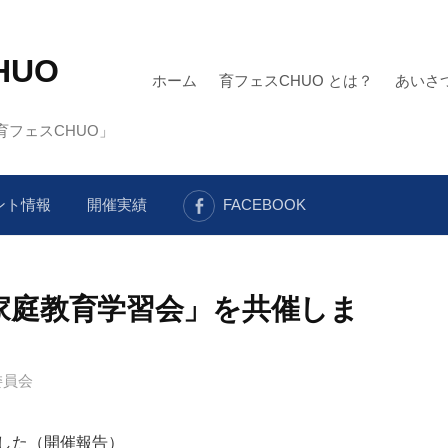
HUO
ホーム
育フェスCHUO とは？
あいさ
フェスCHUO」
ント情報
開催実績
FACEBOOK
家庭教育学習会」を共催しま
委員会
した（開催報告）