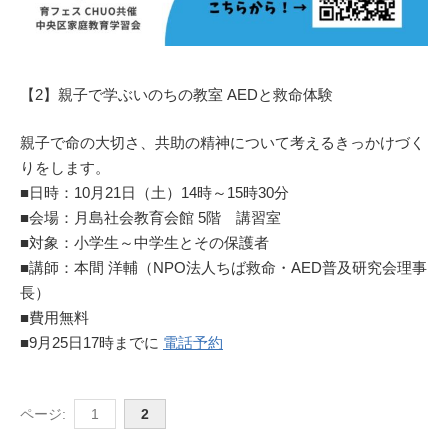
【2】親子で学ぶいのちの教室 AEDと救命体験
親子で命の大切さ、共助の精神について考えるきっかけづく
りをします。
■日時：10月21日（土）14時～15時30分
■会場：月島社会教育会館 5階 講習室
■対象：小学生～中学生とその保護者
■講師：本間 洋輔（NPO法人ちば救命・AED普及研究会理事
長）
■費用無料
■9月25日17時までに
電話予約
ページ:
1
2