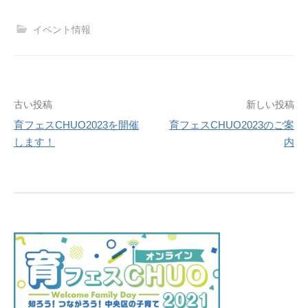
イベント情報
投
古い投稿
新しい投稿
育フェスCHUO2023を開催
育フェスCHUO2023のご案
稿
します！
内
ナ
ビ
ゲ
ー
シ
ョ
ン