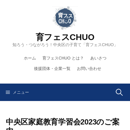
コ
ン
テ
ン
ツ
育フェスCHUO
へ
知ろう・つながろう！中央区の子育て「育フェスCHUO」
ス
キ
ホーム
育フェスCHUO とは？
あいさつ
ッ
プ
後援団体・企業一覧
お問い合わせ
検
メニュー
索:
中央区家庭教育学習会2023のご案